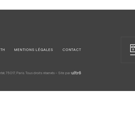
RTH
MENTIONS LÉGALES
CONTACT
é, 75017, Paris. Tous droits réservés – Site par