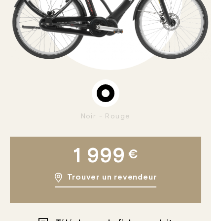
Noir - Rouge
1 999
€
Trouver un revendeur