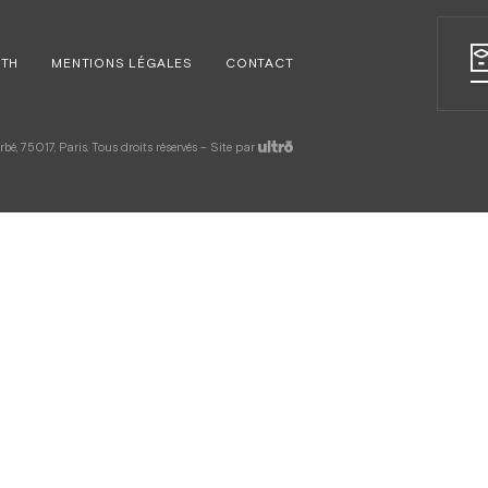
RTH
MENTIONS LÉGALES
CONTACT
é, 75017, Paris. Tous droits réservés – Site par