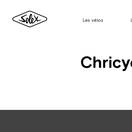
Les vélos
Chricy