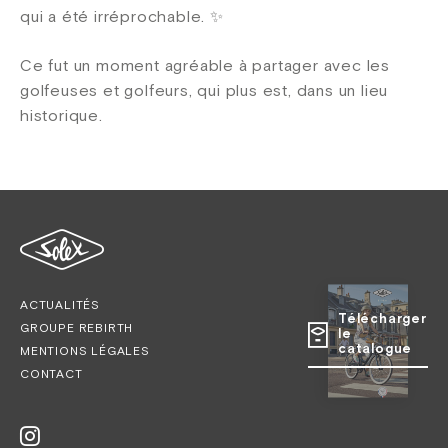
qui a été irréprochable. ✨
Ce fut un moment agréable à partager avec les
golfeuses et golfeurs, qui plus est, dans un lieu
historique.
ACTUALITÉS
Télécharger
GROUPE REBIRTH
le
catalogue
MENTIONS LÉGALES
CONTACT