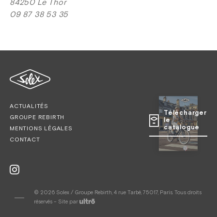
84250 Le Thor
09 87 38 53 35
ACTUALITÉS
Télécharger
GROUPE REBIRTH
le
catalogue
MENTIONS LÉGALES
CONTACT
© 2026 Solex / Groupe Rebirth, 4 rue Tarbé, 75017, Paris. Tous droits
réservés – Site par