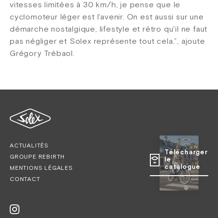
vitesses limitées à 30 km/h, je pense que le
cyclomoteur léger est l'avenir. On est aussi sur une
démarche nostalgique, lifestyle et rétro qu'il ne faut
pas négliger et Solex représente tout cela.”, ajoute
Grégory Trébaol.
ACTUALITÉS
Télécharger
GROUPE REBIRTH
le
catalogue
MENTIONS LÉGALES
CONTACT